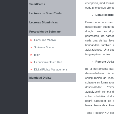
encripción, modularizar
SmartCards
cada uno de sus client
Lectores de SmartCards
Data Recorde
Provee una poderosa s
Lectoras Biométricas
desarrollador puede g
dongle, quién es el p
Protección de Software
passwords, las caract
»
Consumo Masivo
cada una de las llave
brindándole tambié
»
Software Scada
aclaraciones. Una bas
tengan pleno control.
»
ERP
Remote Upda
»
Licenciamiento en Red
Es la herramienta pa
»
Digital Rights Management
desarrolladores de s
Identidad Digital
configuración de lice
software en forma tota
desarrollador. Prove
actualización remota 
volver a habilitar el d
podrá satisfacer los 
lanzamientos de softwa
Tanto Rockey4ND com