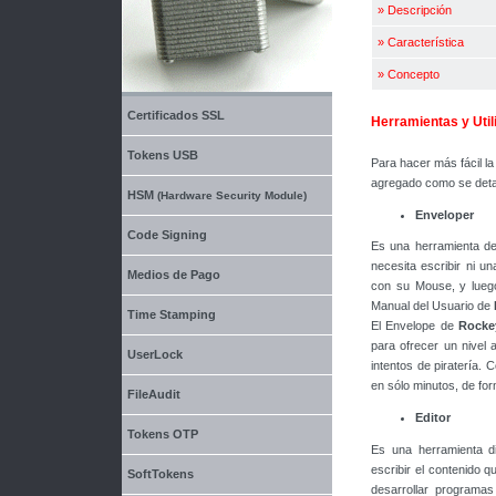
»
Descripción
»
Característica
»
Concepto
Certificados SSL
Herramientas y Uti
Tokens USB
Para hacer más fácil l
agregado como se detal
HSM
(Hardware Security Module)
Enveloper
Code Signing
Es una herramienta de
necesita escribir ni un
Medios de Pago
con su Mouse, y luego
Manual del Usuario de
Time Stamping
El Envelope de
Rock
para ofrecer un nivel 
UserLock
intentos de piratería.
en sólo minutos, de for
FileAudit
Editor
Tokens OTP
Es una herramienta dis
escribir el contenido 
SoftTokens
desarrollar programas