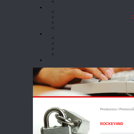
Co
Productos / Protecci
ROCKEY4ND