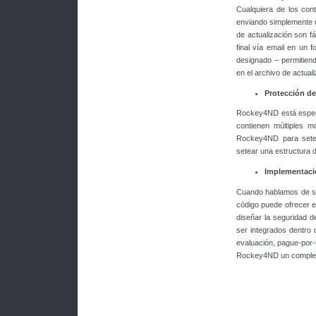
Cualquiera de los con
enviando simplemente u
de actualización son fá
final vía email en un 
designado – permitiendo
en el archivo de actual
Protección de
Rockey4ND está especí
contienen múltiples m
Rockey4ND para setea
setear una estructura 
Implementaci
Cuando hablamos de seg
código puede ofrecer el
diseñar la seguridad d
ser integrados dentro 
evaluación, pague-por-
Rockey4ND un completo