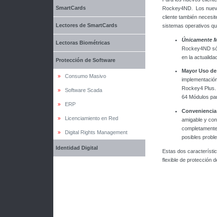
SmartCards
Rockey4ND. Los nuevo
cliente también necesit
Lectores de SmartCards
sistemas operativos qu
Únicamente 
Lectoras Biométricas
Rockey4ND sólo
en la actualida
Protección de Software
Mayor Uso de
»
Consumo Masivo
implementació
Rockey4 Plus. 
»
Software Scada
64 Módulos par
»
ERP
Conveniencia
»
Licenciamiento en Red
amigable y con
completamente P
»
Digital Rights Management
posibles proble
Identidad Digital
Estas dos característi
flexible de protección 