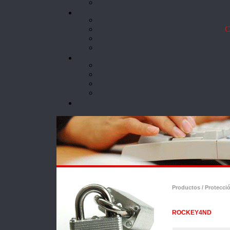
Co
Productos / Protecci
ROCKEY4ND