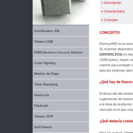
»
Descripción
»
Característica
»
Concepto
Certificados SSL
CONCEPTO
Tokens USB
Rockey4ND es la nueva
Es el primer dispositiv
HSM
(Hardware Security Module)
(DRIVERLESS)
en nin
(1000 bytes), mayor ca
Code Signing
soporte para proteger
para los sistemas oper
Medios de Pago
¿Qué hay de Nuev
Time Stamping
El desarrollo del sist
UserLock
sugerencias de nuestro
a la línea de productos
FileAudit
mercado en lo que respe
Tokens OTP
¿Qué debería consi
SoftTokens
Para los nuevos client