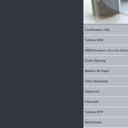
Certificados SSL
Tokens USB
HSM
(Hardware Security Modu
Code Signing
Medios de Pago
Time Stamping
UserLock
FileAudit
Tokens OTP
SoftTokens