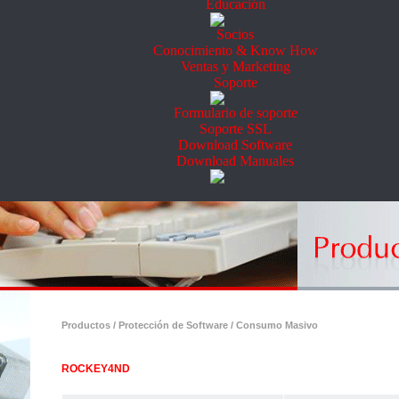
Educación
Socios
Conocimiento & Know How
Ventas y Marketing
Soporte
Formulario de soporte
Soporte SSL
Download Software
Download Manuales
Productos / Protección de Software / Consumo Masivo
ROCKEY4ND