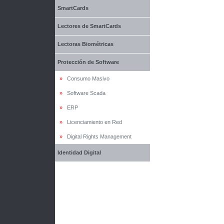
SmartCards
Lectores de SmartCards
Lectoras Biométricas
Protección de Software
»
Consumo Masivo
»
Software Scada
»
ERP
»
Licenciamiento en Red
»
Digital Rights Management
Identidad Digital