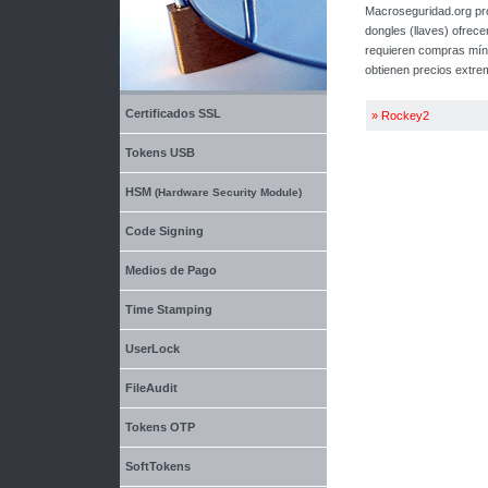
Macroseguridad.org pro
dongles (llaves) ofrece
requieren compras míni
obtienen precios extre
Certificados SSL
»
Rockey2
Tokens USB
HSM
(Hardware Security Module)
Code Signing
Medios de Pago
Time Stamping
UserLock
FileAudit
Tokens OTP
SoftTokens