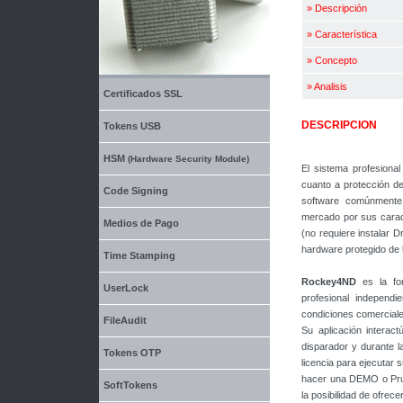
»
Descripción
»
Característica
»
Concepto
»
Analisis
Certificados SSL
DESCRIPCION
Tokens USB
HSM
(Hardware Security Module)
El sistema profesiona
cuanto a protección d
Code Signing
software comúnmente 
mercado por sus caract
Medios de Pago
(no requiere instalar D
hardware protegido de 
Time Stamping
Rockey4ND
es
la fo
UserLock
profesional independi
condiciones comerciales
FileAudit
Su aplicación intera
disparador y durante l
Tokens OTP
licencia para ejecutar 
hacer una DEMO o Prue
SoftTokens
la posibilidad de ofrec