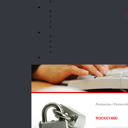
Co
Productos / Protecci
ROCKEY4ND