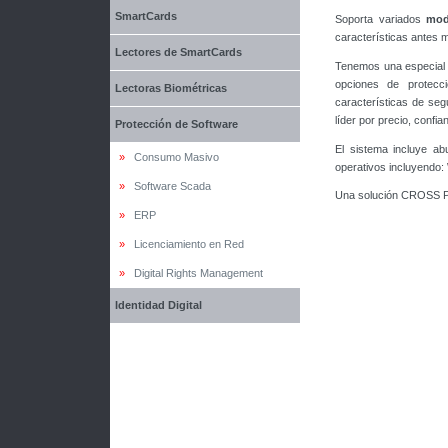
SmartCards
Soporta variados
mod
características antes
Lectores de SmartCards
Tenemos una especial d
opciones de protecc
Lectoras Biométricas
características de se
líder por precio, confia
Protección de Software
El sistema incluye a
»
Consumo Masivo
operativos incluyendo
»
Software Scada
Una solución CROSS 
»
ERP
»
Licenciamiento en Red
»
Digital Rights Management
Identidad Digital