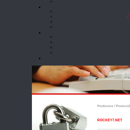
Co
Productos / Protecci
ROCKEY7.NET