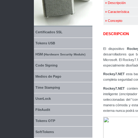
»
Descripción
»
Característica
»
Concepto
Certificados SSL
DESCRIPCION
Tokens USB
El dispositivo
Rocke
desarrolladores que b
HSM
(Hardware Security Module)
Microsoft. El Rockey7.N
especialmente diseñado
Code Signing
Rockey7.NET
esta bas
Medios de Pago
completa seguridad cont
Time Stamping
Rockey7.NET
contien
inteligente (encriptad
UserLock
seleccionadas del “cor
manera cómoda y establ
FileAudit
externa nunca podrá se
Tokens OTP
SoftTokens