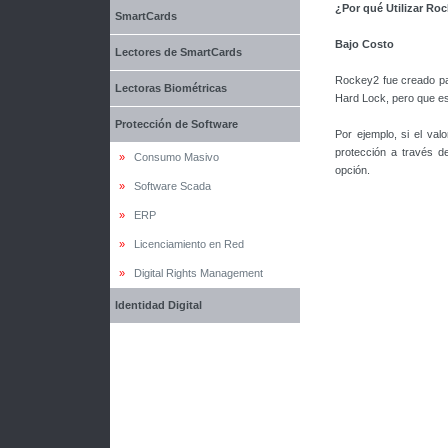
¿Por qué Utilizar Ro
SmartCards
Bajo Costo
Lectores de SmartCards
Rockey2 fue creado par
Lectoras Biométricas
Hard Lock, pero que est
Protección de Software
Por ejemplo, si el va
protección a través d
»
Consumo Masivo
opción.
»
Software Scada
»
ERP
»
Licenciamiento en Red
»
Digital Rights Management
Identidad Digital