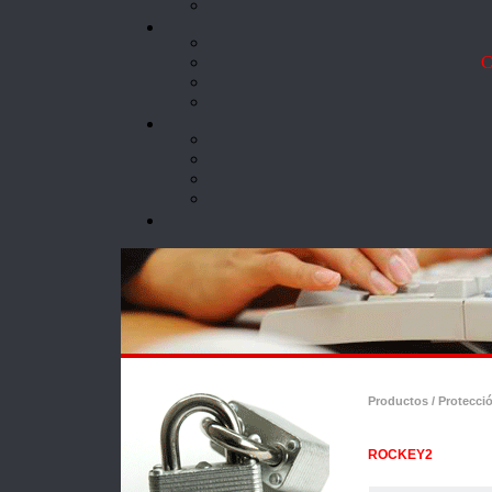
Co
Productos / Protecci
ROCKEY2