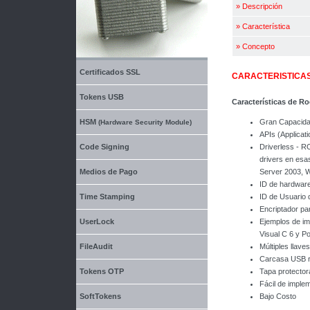
»
Descripción
»
Característica
»
Concepto
Certificados SSL
CARACTERISTICA
Tokens USB
Características de R
Gran Capacidad
HSM
(Hardware Security Module)
APIs (Applicat
Driverless - R
Code Signing
drivers en es
Server 2003, W
Medios de Pago
ID de hardware
ID de Usuario d
Time Stamping
Encriptador par
Ejemplos de im
UserLock
Visual C 6 y P
Múltiples llav
FileAudit
Carcasa USB re
Tapa protector
Tokens OTP
Fácil de imple
Bajo Costo
SoftTokens