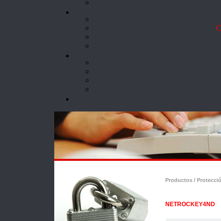
Co
Productos / Protecci
NETROCKEY4ND