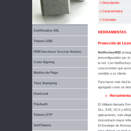
»
Descripción
»
Característica
»
Concepto
Certificados SSL
HERRAMIENTAS
Tokens USB
Protección de Lice
HSM
(Hardware Security Module)
NetRockey4ND
proteg
preconfigurados por el
Code Signing
la red. Con NetRockey4
concurrentes que acced
Medios de Pago
vendido a su cliente.
Para hacer más fácil l
Time Stamping
agregado como se detal
UserLock
Herramienta 
FileAudit
El Utilitario llamado E
DLL, EXE, OCX y ARX). 
Tokens OTP
aplicaciones, solo eleg
(encontrará mayor inf
SoftTokens
El Envelope de Rockey4
para ofrecer un nivel a