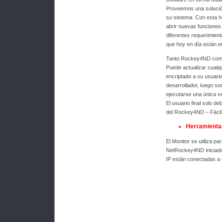
Proveemos una solución
su sistema. Con esta he
abrir nuevas funciones o
diferentes requerimien
que hoy en día están en
Tanto Rockey4ND como
Puede actualizar cualq
encriptado a su usuario
desarrollador, luego so
ejecutarse una única vez
El usuario final solo de
del Rockey4ND – Fácil
Herramienta
El Monitor se utiliza pa
NetRockey4ND iniciado.
IP están conectadas a u