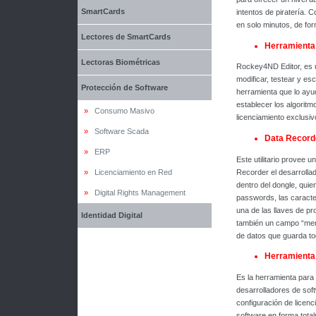
SmartCards
intentos de piratería.
en solo minutos, de for
Lectores de SmartCards
Herramienta
Lectoras Biométricas
Rockey4ND Editor, es un
modificar, testear y es
Protección de Software
herramienta que lo ayu
establecer los algoritm
»
Consumo Masivo
licenciamiento exclusiv
»
Software Scada
Data Record
»
ERP
Este utilitario provee 
Recorder el desarrolla
»
Licenciamiento en Red
dentro del dongle, quie
»
Digital Rights Management
passwords, las caracte
una de las llaves de pr
Identidad Digital
también un campo “mem
de datos que guarda to
Herramienta 
Es la herramienta para
desarrolladores de sof
configuración de licen
software en forma tota