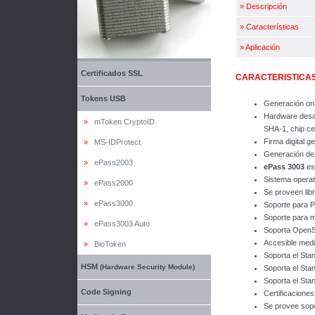
»
Descripción
»
Características
»
Aplicación
Certificados SSL
CARACTERISTICA
Tokens USB
Generación on 
Hardware desar
»
mToken CryptoID
SHA-1, chip ce
Firma digital 
»
MS-IDProtect
Generación de
»
ePass2003
ePass 3003
es
Sistema operat
»
ePass2000
Se proveen lib
»
ePass3000
Soporte para
Soporte para m
»
ePass3003 Auto
Soporta Open
Accesible medi
»
BioToken
Soporta el Sta
HSM
(Hardware Security Module)
Soporta el Sta
Soporta el Sta
Code Signing
Certificacion
Se provee sop