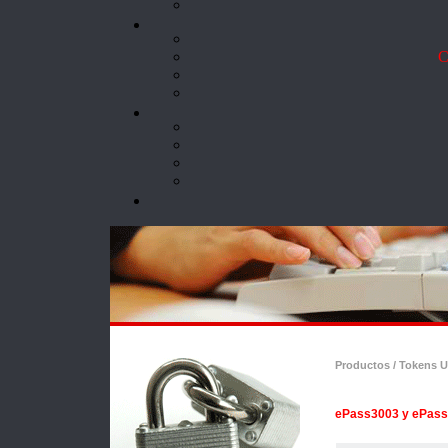
Co
Productos / Tokens U
ePass3003 y ePass