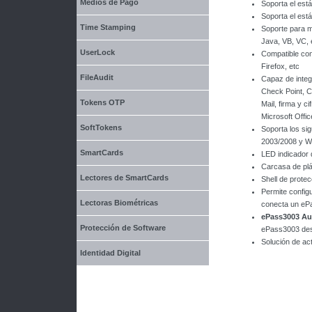
Medios de Pago
Soporta el est
Soporta el est
Time Stamping
Soporte para m
Java, VB, VC, 
UserLock
Compatible con
Firefox, etc
FileAudit
Capaz de integ
Check Point, C
Tokens OTP
Mail, firma y c
Microsoft Offic
SoftTokens
Soporta los si
2003/2008 y W
SmartCards
LED indicador 
Carcasa de plá
Lectores de SmartCards
Shell de protec
Permite config
Lectoras Biométricas
conecta un eP
ePass3003 Au
Protección de Software
ePass3003 des
Solución de ac
Identidad Digital