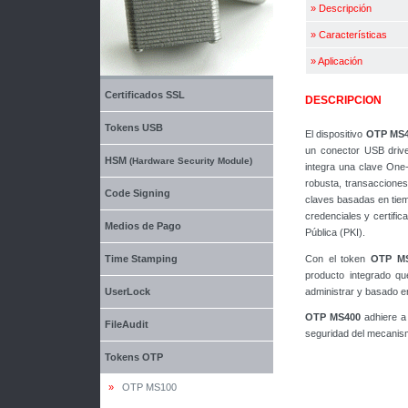
»
Descripción
»
Características
»
Aplicación
Certificados SSL
DESCRIPCION
Tokens USB
El dispositivo
OTP MS
un conector USB drive
HSM
(Hardware Security Module)
integra una clave One
robusta, transaccione
Code Signing
claves basadas en tiem
credenciales y certifi
Medios de Pago
Pública (PKI).
Con el token
OTP M
Time Stamping
producto integrado qu
administrar y basado e
UserLock
OTP MS400
adhiere a
FileAudit
seguridad del mecanis
Tokens OTP
»
OTP MS100