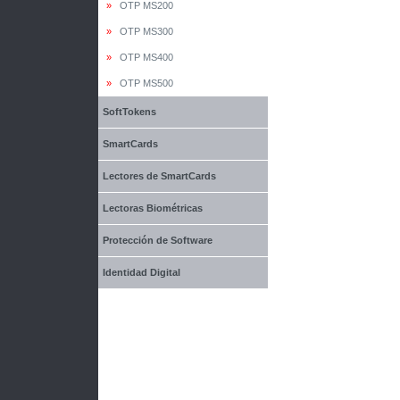
»
OTP MS200
»
OTP MS300
»
OTP MS400
»
OTP MS500
SoftTokens
SmartCards
Lectores de SmartCards
Lectoras Biométricas
Protección de Software
Identidad Digital