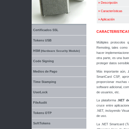
»
Descripción
»
Características
»
Aplicación
Certificados SSL
CARACTERISTICA
Tokens USB
Múltiples protocolos
Remoting, tales como 
HSM
(Hardware Security Module)
hacer implementacione
otra parte, es una bue
Code Signing
proteger datos sensibl
Más importante aún,
Medios de Pago
SmartCard CSP, apro
proporcionar muchas c
Time Stamping
software adicional, co
de usuarios, etc.
UserLock
La plataforma
.NET d
FileAudit
cruce entre aplicacion
.NET, incluyendo Visua
Tokens OTP
de uso.
SoftTokens
La .NET Smartcard (Tarj