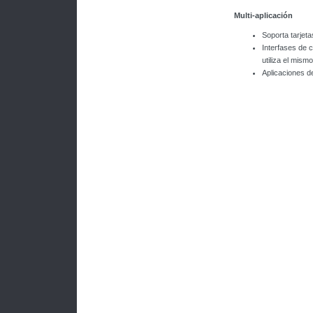
Multi-aplicación
Soporta tarjeta
Interfases de c
utiliza el mis
Aplicaciones de