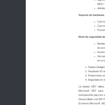
MD5 / 
Admite
Soporte de hardware 
Casi t
Casi t
Provee
Nivel de seguridad de
Median
de arc
Genera
Herram
en el 
Tarjeta intelig
Hardware ID ú
Proporciona un
Seguridad en e
La tarjeta .NET utiliz
Microsoft. NET para 
transparente para los u
Desarrollado con MS Vir
El mismo Microsoft .NE