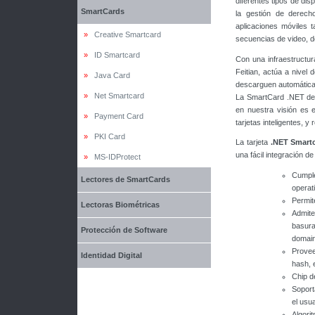
diferentes tipos de dis
SmartCards
la gestión de derecho
aplicaciones móviles 
»
Creative Smartcard
secuencias de video, d
»
ID Smartcard
Con una infraestructu
Feitian, actúa a nivel
»
Java Card
descarguen automáticam
»
Net Smartcard
La SmartCard .NET de 
en nuestra visión es 
»
Payment Card
tarjetas inteligentes, 
»
PKI Card
La tarjeta
.NET Smart
una fácil integración de
»
MS-IDProtect
Cumple
Lectores de SmartCards
operat
Permit
Lectoras Biométricas
Admite
basura
Protección de Software
domain
Provee
Identidad Digital
hash, 
Chip d
Soport
el usua
Algori