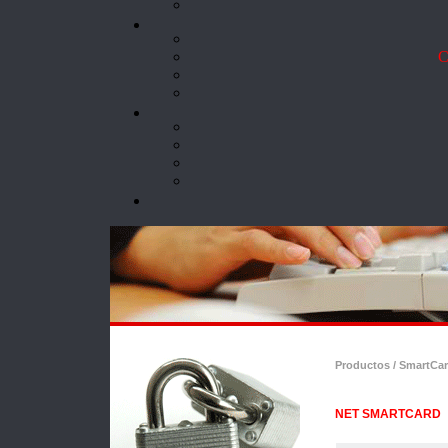
Co
Productos / SmartCar
NET SMARTCARD