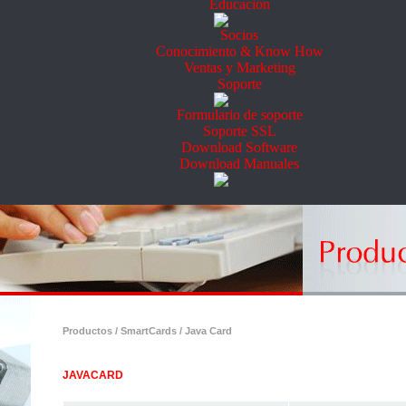
Educación
Socios
Conocimiento & Know How
Ventas y Marketing
Soporte
Formulario de soporte
Soporte SSL
Download Software
Download Manuales
Productos / SmartCards / Java Card
JAVACARD