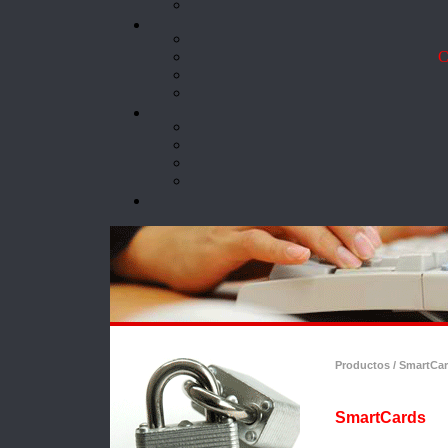
Co
Productos / SmartCa
SmartCards