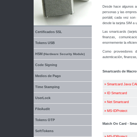
Desde hace algunos añ
personas y las empres
portátil, cada vez son
desde la tarjeta SIM a u
Las smartcards (tarjeta
Certificados SSL
finanzas, comunicac
enormemente la eficienci
Tokens USB
Como proveedores de
HSM
(Hardware Security Module)
autenticación, finanza
Code Signing
Smartcards de Macro
Medios de Pago
»
Smartcard Java C
Time Stamping
»
ID Smartcard
UserLock
»
Net Smartcard
FileAudit
»
MS-IDProtect
Tokens OTP
Match On Card - Sma
SoftTokens
»
MS-IDProtect