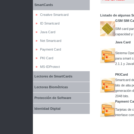
SmartCards
»
Creative Smartcard
Listado de algunas 
GSM SIM Ca
»
ID Smartcard
SIM card pa
»
Java Card
capacidad y 
»
Net Smartcard
Java Card
»
Payment Card
Sistema Ope
»
PKI Card
para smart c
2.1.1 y Java
»
MS-IDProtect
PKICard
Lectores de SmartCards
Smartcard de
bits de alta 
Lectoras Biométricas
generación d
2048 bits.
Protección de Software
Payment Ca
Identidad Digital
Tarjetas de 
interfase con