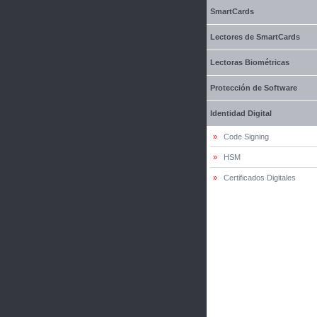
SmartCards
Lectores de SmartCards
Lectoras Biométricas
Protección de Software
Identidad Digital
»
Code Signing
»
HSM
»
Certificados Digitales