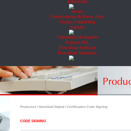
Educación
Socios
Conocimiento & Know How
Ventas y Marketing
Soporte
Formulario de soporte
Soporte SSL
Download Software
Download Manuales
Productos / Identidad Digital / Certificados Code Signing
CODE SIGNING