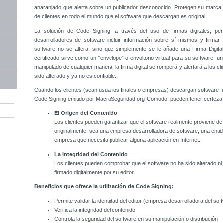
anaranjado que alerta sobre un publicador desconocido. Protegen su marca
de clientes en todo el mundo que el software que descargan es original.
La solución de Code Signing, a través del uso de firmas digitales, p
desarrolladores de software incluir información sobre sí mismos y firmar 
software no se altera, sino que simplemente se le añade una Firma Digital 
certificado sirve como un “envelope” o envoltorio virtual para su software: un
manipulado de cualquier manera, la firma digital se romperá y alertará a los cl
sido alterado y ya no es confiable.
Cuando los clientes (sean usuarios finales o empresas) descargan software f
Code Signing emitido por MacroSeguridad.org-Comodo, pueden tener certeza
El Origen del Contenido
Los clientes pueden garantizar que el software realmente proviene de
originalmente, sea una empresa desarrolladora de software, una enti
empresa que necesita publicar alguna aplicación en Internet.
La Integridad del Contenido
Los clientes pueden comprobar que el software no ha sido alterado n
firmado digitalmente por su editor.
Beneficios que ofrece la utilización de Code Signing:
Permite validar la identidad del editor (empresa desarrolladora del sof
Verifica la integridad del contenido
Controla la seguridad del software en su manipulación o distribución