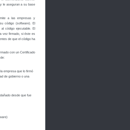
 y le aseguran a su base
ermite a las empresas y
su código (software). El
al código ejecutable. El
a vez firmado, si éste es
ientes de que el código ha
irmado con un Certificado
 de:
 la empresa que lo firmó
dad de gobierno o una
i dañado desde que fue
tware)