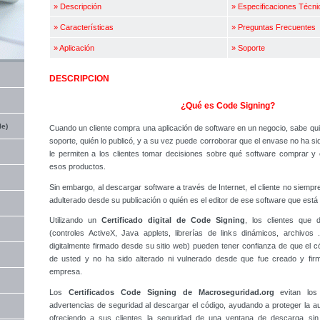
»
Descripción
»
Especificaciones Técni
»
Características
»
Preguntas Frecuentes
»
Aplicación
»
Soporte
DESCRIPCION
¿Qué es Code Signing?
le)
Cuando un cliente compra una aplicación de software en un negocio, sabe quié
soporte, quién lo publicó, y a su vez puede corroborar que el envase no ha sid
le permiten a los clientes tomar decisiones sobre qué software comprar y
esos productos.
Sin embargo, al descargar software a través de Internet, el cliente no siempre
adulterado desde su publicación o quién es el editor de ese software que est
Utilizando un
Certificado digital de Code Signing
, los clientes que 
(controles ActiveX, Java applets, librerías de links dinámicos, archivo
digitalmente firmado desde su sitio web) pueden tener confianza de que el c
de usted y no ha sido alterado ni vulnerado desde que fue creado y firm
empresa.
Los
Certificados
Code Signing de Macroseguridad.org
evitan los
advertencias de seguridad al descargar el código, ayudando a proteger la au
ofreciendo a sus clientes la seguridad de una ventana de descarga sin