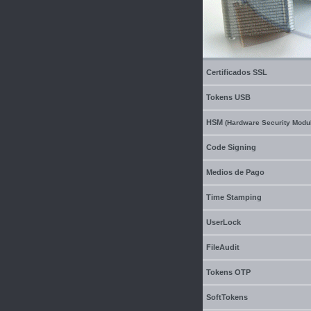
Certificados SSL
Tokens USB
HSM
(Hardware Security Modu
Code Signing
Medios de Pago
Time Stamping
UserLock
FileAudit
Tokens OTP
SoftTokens