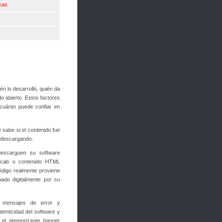
cas
n lo desarrolló, quién da
o abierto. Estos factores
 cuánto puede confiar en
 sabe si el contenido fue
á descargando.
descarguen su software
s .cab o contenido HTML
ódigo realmente proviene
ado digitalmente por su
 mensajes de error y
tenticidad del software y
 el atemorizante banner