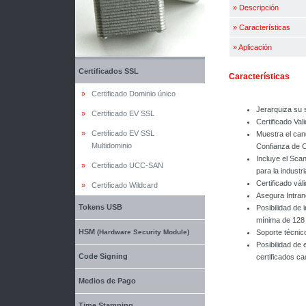
»
Descripción
»
Características
»
Aplicación
Certificados SSL
Características
»
Certificado Dominio único
Jerarquiza su s
»
Certificado EV SSL
Certificado Va
»
Certificado EV SSL
Muestra el can
Multidominio
Confianza de C
Incluye el Sca
»
Certificado UCC-SAN
para la industr
Certificado vá
»
Certificado Wildcard
Asegura Intran
Tokens USB
Posibilidad de 
mínima de 128 
HSM
Soporte técnic
(Hardware Security Module)
Posibilidad de
Code Signing
certificados c
Medios de Pago
Time Stamping