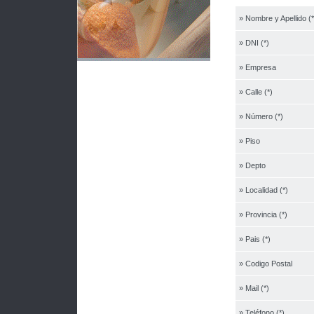
» Nombre y Apellido (*
» DNI (*)
» Empresa
» Calle (*)
» Número (*)
» Piso
» Depto
» Localidad (*)
» Provincia (*)
» Pais (*)
» Codigo Postal
» Mail (*)
» Teléfono (*)