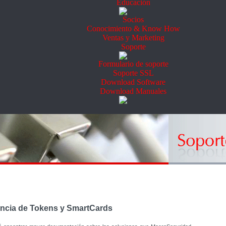
Educación
Socios
Conocimiento & Know How
Ventas y Marketing
Soporte
Formulario de soporte
Soporte SSL
Download Software
Download Manuales
encia de Tokens y SmartCards