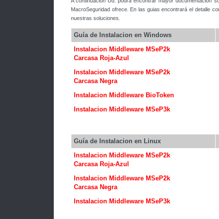
A continuación Ud. podrá encontrar mayor documentación sob
MacroSeguridad ofrece. En las guias encontrará el detalle co
nuestras soluciones.
Guía de Instalacion en Windows
Instalacion Middleware MSeP2k
Carcasa Roja-Azul
Instalacion Middleware MSeP2k
Carcasa Negra
Instalacion Middleware BioToken
Instalacion Middleware MSeP3k
Guía de Instalacion en Linux
Instalacion Middleware MSeP2k
Carcasa Roja-Azul
Instalacion Middleware MSeP2k
Carcasa Negra
Instalacion Middleware MSeP3k