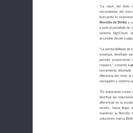
“La clave del éxito r
necesidades del merca
buscando la experienc
Montilla de Bit4id
y co
a todo el portafolio de 
sistema SignCloud, q
accesible desde cualqui
“La perdurabilidad de l
estampa, diseñado par
permite proporcionar 
requiera.” comentó
La
herramienta diseñada
diferencia del resto al
navegador y sistema op
“Es importante contar 
distribuir las solucion
diferencial es la foca
niveles, hasta llegar 
mantener la filosofía
soluciones marca Bit4i