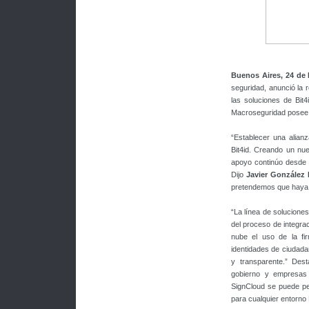
Buenos Aires, 24 de
seguridad, anunció la 
las soluciones de Bit
Macroseguridad posee c
“Establecer una alian
Bit4id. Creando un nue
apoyo continúo desde e
Dijo
Javier González 
pretendemos que haya 
“La línea de soluciones
del proceso de integra
nube el uso de la fir
identidades de ciudad
y transparente.” De
gobierno y empresas a
SignCloud se puede per
para cualquier entorno 