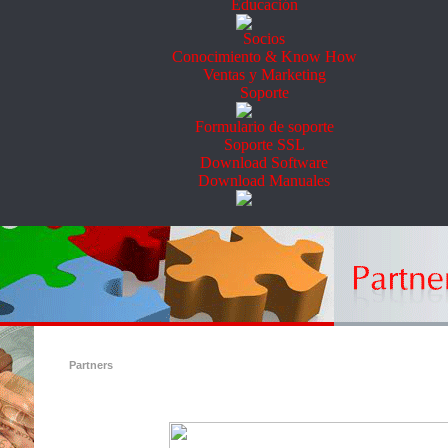
Educación
Socios
Conocimiento & Know How
Ventas y Marketing
Soporte
Formulario de soporte
Soporte SSL
Download Software
Download Manuales
Partners