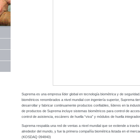
Suprema es una empresa líder global en tecnología biométrica y de seguridad.
biométricos renombrados a nivel mundial con ingeniería superior, Suprema tie
desarrollar y fabricar continuamente productos confiables, líderes en la industr
de productos de Suprema incluye sistemas biométricos para control de acceso
control de asistencia, escáners de huella “viva” y módulos de huella integrado
Suprema respalda una red de ventas a nivel mundial que se extiende a travé
alrededor del mundo, y fue la primera compañía biométrica listada en el mer
(KOSDAQ 094840)