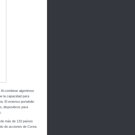
 Al combinar algoritmos
ne la capacidad para
ia. El extenso portafolio
, dispositivos para
s.
s de más de 133 países
cado de acciones de Corea