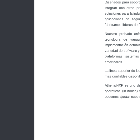
Diseñados para soport
integran con otros pr
soluciones para la indu
aplicaciones de segu
fabricantes líderes de 
Nuestro probado enfo
tecnología de vangu
implementación actual
variedad de software y
plataformas, sistemas
smartcards.
La línea superior de l
más confiables disponib
Athena/NXP es uno de 
operativos (in-house)
podemos ajustar nuestr