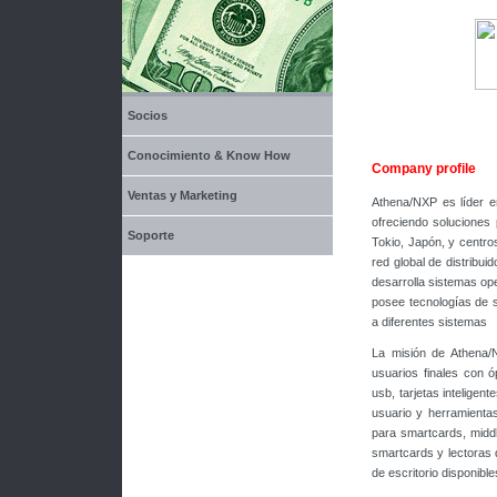
Socios
Conocimiento & Know How
Company profile
Ventas y Marketing
Athena/NXP es líder e
ofreciendo soluciones 
Soporte
Tokio, Japón, y centro
red global de distribu
desarrolla sistemas op
posee tecnologías de s
a diferentes sistemas
La misión de Athena/N
usuarios finales con ó
usb, tarjetas inteligen
usuario y herramienta
para smartcards, middl
smartcards y lectoras 
de escritorio disponibl