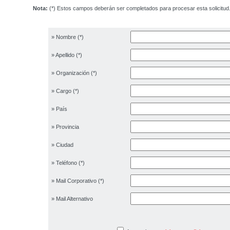
Nota:
(*) Estos campos deberán ser completados para procesar esta solicitud
» Nombre (*)
» Apellido (*)
» Organización (*)
» Cargo (*)
» País
» Provincia
» Ciudad
» Teléfono (*)
» Mail Corporativo (*)
» Mail Alternativo