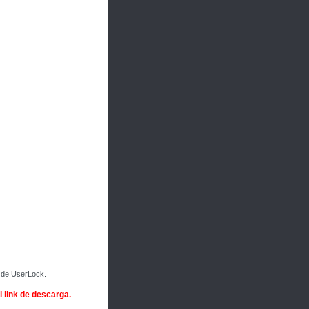
a de UserLock.
l link de descarga.